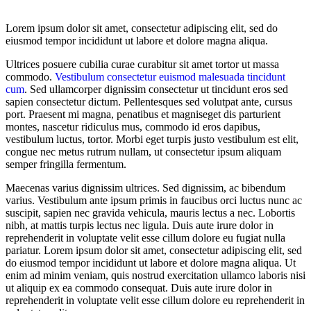
Lorem ipsum dolor sit amet, consectetur adipiscing elit, sed do
eiusmod tempor incididunt ut labore et dolore magna aliqua.
Ultrices posuere cubilia curae curabitur sit amet tortor ut massa
commodo.
Vestibulum consectetur euismod malesuada tincidunt
cum
. Sed ullamcorper dignissim consectetur ut tincidunt eros sed
sapien consectetur dictum. Pellentesques sed volutpat ante, cursus
port. Praesent mi magna, penatibus et magniseget dis parturient
montes, nascetur ridiculus mus, commodo id eros dapibus,
vestibulum luctus, tortor. Morbi eget turpis justo vestibulum est elit,
congue nec metus rutrum nullam, ut consectetur ipsum aliquam
semper fringilla fermentum.
Maecenas varius dignissim ultrices. Sed dignissim, ac bibendum
varius. Vestibulum ante ipsum primis in faucibus orci luctus nunc ac
suscipit, sapien nec gravida vehicula, mauris lectus a nec. Lobortis
nibh, at mattis turpis lectus nec ligula. Duis aute irure dolor in
reprehenderit in voluptate velit esse cillum dolore eu fugiat nulla
pariatur. Lorem ipsum dolor sit amet, consectetur adipiscing elit, sed
do eiusmod tempor incididunt ut labore et dolore magna aliqua. Ut
enim ad minim veniam, quis nostrud exercitation ullamco laboris nisi
ut aliquip ex ea commodo consequat. Duis aute irure dolor in
reprehenderit in voluptate velit esse cillum dolore eu reprehenderit in